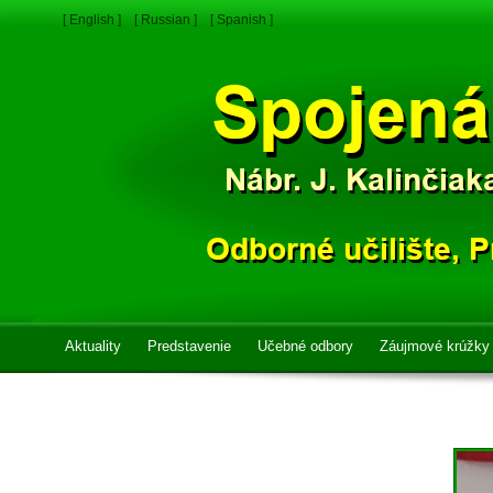
[ English ]
[ Russian ]
[ Spanish ]
Aktuality
Predstavenie
Učebné odbory
Záujmové krúžky