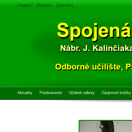
[ English ]
[ Russian ]
[ Spanish ]
Aktuality
Predstavenie
Učebné odbory
Záujmové krúžky