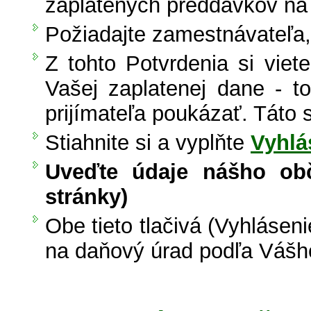
zaplatených preddavkov na
Požiadajte zamestnávateľa
Z tohto Potvrdenia si viet
Vašej zaplatenej dane - 
prijímateľa poukázať. Táto
Stiahnite si a vyplňte
Vyhlá
Uveďte údaje nášho obč
stránky)
Obe tieto tlačivá (Vyhlásen
na daňový úrad podľa Vášh