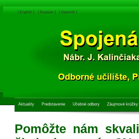
[ English ]
[ Russian ]
[ Spanish ]
Aktuality
Predstavenie
Učebné odbory
Záujmové krúžky
Pomôžte nám skvali